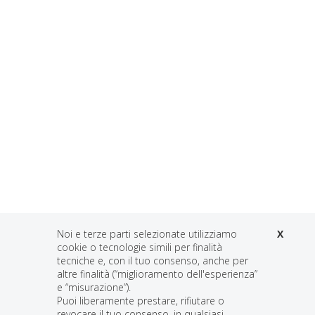
Noi e terze parti selezionate utilizziamo
X
cookie o tecnologie simili per finalità
tecniche e, con il tuo consenso, anche per
Contattaci
altre finalità (“miglioramento dell'esperienza”
e “misurazione”).
Puoi liberamente prestare, rifiutare o
COMPILA IL FORM PER MAGGIORI
revocare il tuo consenso, in qualsiasi